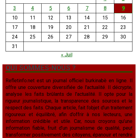
3
4
5
6
7
8
9
10
11
12
13
14
15
16
17
18
19
20
21
22
23
24
25
26
27
28
29
30
31
« Juil
QUI SOMMES-NOUS ?
Refletinfo.net est un journal officiel burkinabè en ligne. Il
offre une couverture diversifiée de l'actualité. Il décrypte,
analyse les faits brûlants de l'actualité. Il opte pour la
rigueur journalistique, la transparence des sources et le
respect des faits. Chaque article, fait l’objet d’un traitement
rigoureux et équilibré, afin d’offrir à nos lecteurs, une
information crédible et utile. Car, nous croyons qu’une
information fiable, fruit d’un journalisme de qualité, peut
transformer positivement des citoyens, épanouir et rendre