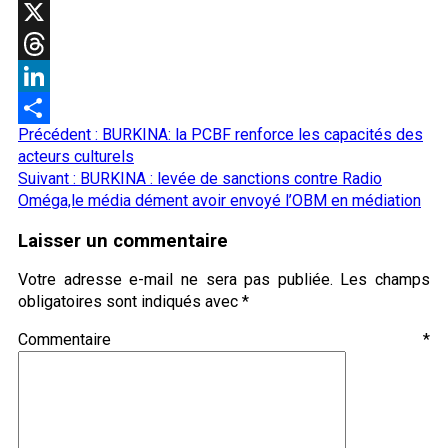
WhatsApp
X
Threads
LinkedIn
Navigation
Précédent :
BURKINA: la PCBF renforce les capacités des
Partager
d’article
acteurs culturels
Suivant :
BURKINA : levée de sanctions contre Radio
Oméga,le média dément avoir envoyé l’OBM en médiation
Laisser un commentaire
Votre adresse e-mail ne sera pas publiée.
Les champs
obligatoires sont indiqués avec
*
Commentaire
*