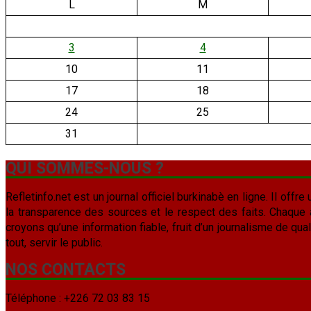
L
M
3
4
10
11
17
18
24
25
31
QUI SOMMES-NOUS ?
Refletinfo.net est un journal officiel burkinabè en ligne. Il offre 
la transparence des sources et le respect des faits. Chaque arti
croyons qu’une information fiable, fruit d’un journalisme de qua
tout, servir le public.
NOS CONTACTS
Téléphone : +226 72 03 83 15