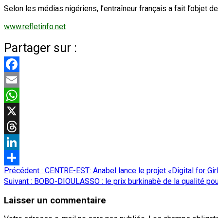
Selon les médias nigériens, l’entraîneur français a fait l’obje
www.refletinfo.net
Partager sur :
Facebook
Email
WhatsApp
X
Threads
LinkedIn
Navigation
Précédent :
CENTRE-EST: Anabel lance le projet «Digital for G
Partager
d’article
Suivant :
BOBO-DIOULASSO : le prix burkinabè de la qualité pou
Laisser un commentaire