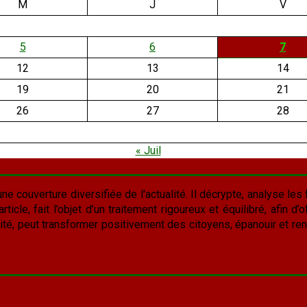
M
J
V
5
6
7
12
13
14
19
20
21
26
27
28
« Juil
une couverture diversifiée de l'actualité. Il décrypte, analyse les f
cle, fait l’objet d’un traitement rigoureux et équilibré, afin d’of
lité, peut transformer positivement des citoyens, épanouir et rend