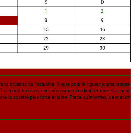
S
D
1
2
8
9
15
16
22
23
29
30
aits brûlants de l'actualité. Il opte pour la rigueur journalistique,
frir à nos lecteurs, une information crédible et utile. Car, nous
re la société plus forte et juste. Parce qu’informer, c’est avant