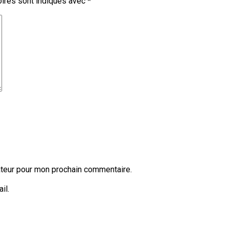
ires sont indiqués avec
*
ateur pour mon prochain commentaire.
il.