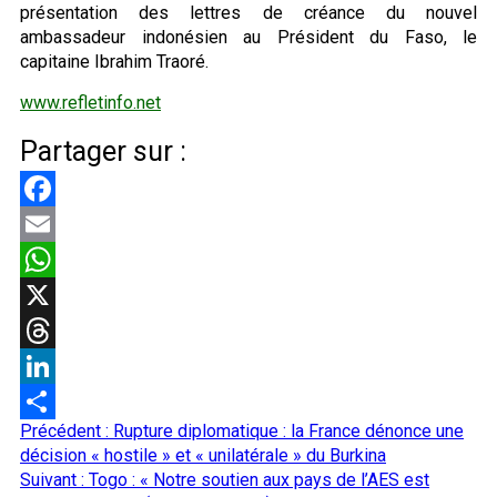
présentation des lettres de créance du nouvel
ambassadeur indonésien au Président du Faso, le
capitaine Ibrahim Traoré.
www.refletinfo.net
Partager sur :
Facebook
Email
WhatsApp
X
Threads
LinkedIn
Navigation
Précédent :
Rupture diplomatique : la France dénonce une
Partager
d’article
décision « hostile » et « unilatérale » du Burkina
Suivant :
Togo : « Notre soutien aux pays de l’AES est