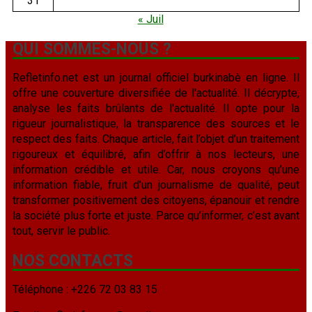
31
« Juil
QUI SOMMES-NOUS ?
Refletinfo.net est un journal officiel burkinabè en ligne. Il
offre une couverture diversifiée de l'actualité. Il décrypte,
analyse les faits brûlants de l'actualité. Il opte pour la
rigueur journalistique, la transparence des sources et le
respect des faits. Chaque article, fait l’objet d’un traitement
rigoureux et équilibré, afin d’offrir à nos lecteurs, une
information crédible et utile. Car, nous croyons qu’une
information fiable, fruit d’un journalisme de qualité, peut
transformer positivement des citoyens, épanouir et rendre
la société plus forte et juste. Parce qu’informer, c’est avant
tout, servir le public.
NOS CONTACTS
Téléphone : +226 72 03 83 15