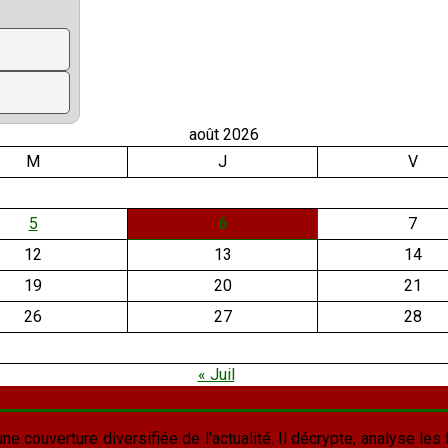
août 2026
M
J
V
5
6
7
12
13
14
19
20
21
26
27
28
« Juil
une couverture diversifiée de l'actualité. Il décrypte, analyse les f