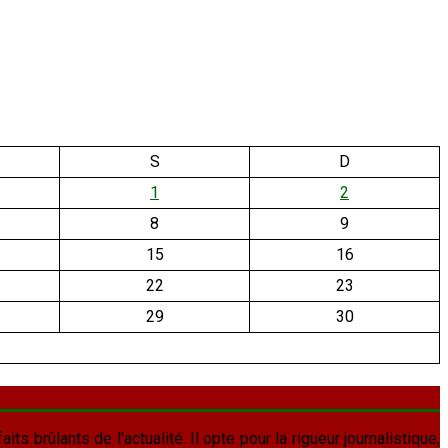
S
D
1
2
8
9
15
16
22
23
29
30
aits brûlants de l'actualité. Il opte pour la rigueur journalistique,