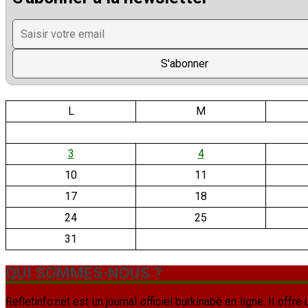
L
M
3
4
10
11
17
18
24
25
31
QUI SOMMES-NOUS ?
Refletinfo.net est un journal officiel burkinabè en ligne. Il offre 