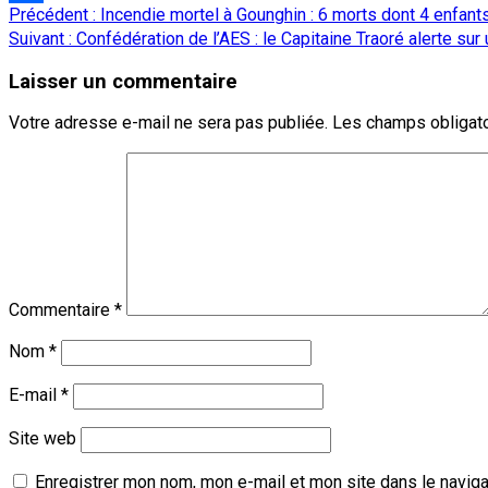
Navigation
Précédent :
Incendie mortel à Gounghin : 6 morts dont 4 enfant
Partager
d’article
Suivant :
Confédération de l’AES : le Capitaine Traoré alerte sur
Laisser un commentaire
Votre adresse e-mail ne sera pas publiée.
Les champs obligato
Commentaire
*
Nom
*
E-mail
*
Site web
Enregistrer mon nom, mon e-mail et mon site dans le navig