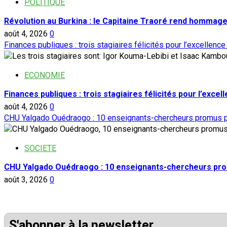
POLITIQUE
Révolution au Burkina : le Capitaine Traoré rend hommage
août 4, 2026
0
Finances publiques : trois stagiaires félicités pour l’excellence
ECONOMIE
Finances publiques : trois stagiaires félicités pour l’excel
août 4, 2026
0
CHU Yalgado Ouédraogo : 10 enseignants-chercheurs promus p
SOCIETE
CHU Yalgado Ouédraogo : 10 enseignants-chercheurs pro
août 3, 2026
0
S'abonner à la newsletter