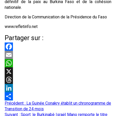
définitif de la paix au Burkina Faso et de la cohésion
nationale.
Direction de la Communication de la Présidence du Faso
www.refletinfo.net
Partager sur :
Facebook
Email
WhatsApp
X
Threads
LinkedIn
Navigation
Précédent :
La Guinée Conakry établit un chronogramme de
Partager
d’article
Transition de 24 mois
Suivant :
Sport: le Burkinabè Israël Mano remporte le titre