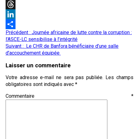
X
Threads
LinkedIn
Navigation
Précédent :
Journée africaine de lutte contre la corruption :
Partager
d’article
l’ASCE-LC sensibilise à l’intégrité
Suivant :
Le CHR de Banfora bénéficiaire d’une salle
d’accouchement équipée
Laisser un commentaire
Votre adresse e-mail ne sera pas publiée.
Les champs
obligatoires sont indiqués avec
*
Commentaire
*