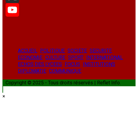
X
YouTube
ACCUEIL
POLITIQUE
SOCIETE
SECURITE
ECONOMIE
CULTURE
SPORT
INTERNATIONAL
ECHOS DES LYCEES
FOCUS
INSTITUTIONS
DIPLOMATIE
COMMUNIQUE
Copyright © 2025 - Tous droits réservés | Reflet Info.
×