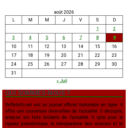
août 2026
L
M
M
J
V
S
D
1
2
3
4
5
6
7
8
9
10
11
12
13
14
15
16
17
18
19
20
21
22
23
24
25
26
27
28
29
30
31
« Juil
QUI SOMMES-NOUS ?
Refletinfo.net est un journal officiel burkinabè en ligne. Il
offre une couverture diversifiée de l'actualité. Il décrypte,
analyse les faits brûlants de l'actualité. Il opte pour la
rigueur journalistique, la transparence des sources et le