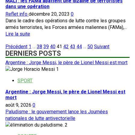
MALI : les FAMa abattent une dizaine de terroristes
éléments
dans une opération
des
Reflet info
décembre 20, 2023
0
FAma
Dans le cadre des opérations de lutte contre les groupes
enlevés,
armés terroristes, les Forces armées maliennes (FAMa),...
l’armée
En
Lire la suite
indignée
savoir
promet
Pagination
Précédent
1
…
38
39
40
41
42
43
44
…
50
Suivant
plus
leur
DERNIERS POSTS
des
sur
libération
publications
MALI
Argentine : Jorge Messi, le père de Lionel Messi est mort
:
1
les
FAMa
SPORT
abattent
Argentine : Jorge Messi, le père de Lionel Messi est
une
mort
dizaine
août 9, 2026
0
de
Paludisme : le gouvernement lance les Journées
terroristes
nationales de lutte antivectorielle
dans
2
une
opération