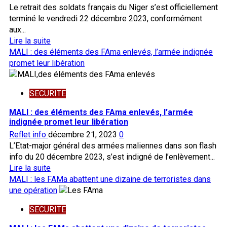
d’année
Le retrait des soldats français du Niger s’est officiellement
2023
terminé le vendredi 22 décembre 2023, conformément
:
aux...
les
En
Lire la suite
populations
savoir
MALI : des éléments des FAma enlevés, l’armée indignée
invitées
plus
promet leur libération
au
sur
strict
NIGER:
respect
SECURITE
Fin
des
du
MALI : des éléments des FAma enlevés, l’armée
consignes
retrait
indignée promet leur libération
sécuritaires
des
Reflet info
décembre 21, 2023
0
soldats
L’Etat-major général des armées maliennes dans son flash
français
info du 20 décembre 2023, s’est indigné de l’enlèvement...
du
En
Lire la suite
pays
savoir
MALI : les FAMa abattent une dizaine de terroristes dans
plus
une opération
sur
SECURITE
MALI :
des