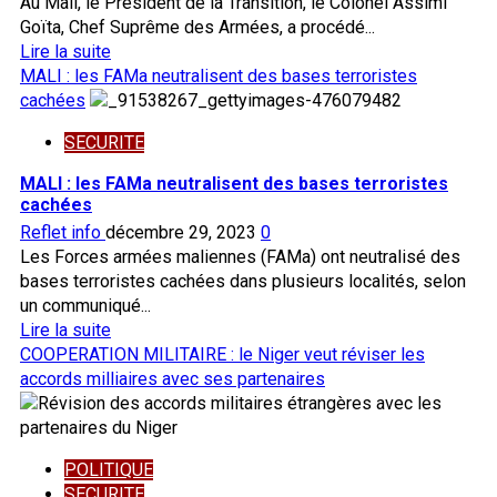
Au Mali, le Président de la Transition, le Colonel Assimi
Goïta, Chef Suprême des Armées, a procédé...
En
Lire la suite
savoir
MALI : les FAMa neutralisent des bases terroristes
plus
cachées
sur
SECURITE
MALI:
Assimi
MALI : les FAMa neutralisent des bases terroristes
Goïta
cachées
remet
Reflet info
décembre 29, 2023
0
les
Les Forces armées maliennes (FAMa) ont neutralisé des
clés
bases terroristes cachées dans plusieurs localités, selon
de
un communiqué...
drones
En
Lire la suite
de
savoir
COOPERATION MILITAIRE : le Niger veut réviser les
combat
plus
accords milliaires avec ses partenaires
à
sur
l’Armée
MALI
de
:
l’Air
POLITIQUE
les
SECURITE