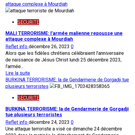
avec
plus
attaque complexe à Mourdiah
ses
sur
partenaires
BURKINA
SECURITE
TERRORISME :
des
MALI TERRORISME: l’armée malienne repousse une
terroristes
attaque complexe à Mourdiah
tués
Reflet info
décembre 26, 2023
0
sur
Alors que les fidèles chrétiens célébraient l’anniversaire
plusieurs
de naissance de Jésus Christ lundi 25 décembre 2023,
fronts
l’armée...
le
En
Lire la suite
25
savoir
BURKINA TERRORISME: la de Gendarmerie de Gorgadji tue
décembre
plus
plusieurs terroristes
2023,
sur
jour
SECURITE
MALI
de
TERRORISME:
BURKINA TERRORISME: la de Gendarmerie de Gorgadji
Noël
l’armée
tue plusieurs terroristes
malienne
Reflet info
décembre 24, 2023
0
repousse
Une attaque terroriste a visé ce dimanche 24 décembre
une