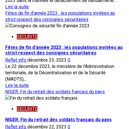
2023 dans la matinée le détachement de Gendarmerie...
attaque
En
Lire la suite
complexe
savoir
Fêtes de fin d’année 2023 : les populations invitées au
à
plus
strict respect des consignes sécuritaires
Mourdiah
sur
BURKINA
SECURITE
TERRORISME:
la
Fêtes de fin d’année 2023 : les populations invitées au
de
strict respect des consignes sécuritaires
Gendarmerie
Reflet info
décembre 23, 2023
0
de
Le 22 décembre 2023, le ministère de l’Administration
Gorgadji
territoriale, de la Décentralisation et de la Sécurité
tue
(MADTS),...
plusieurs
En
Lire la suite
terroristes
savoir
NIGER: Fin du retrait des soldats français du pays
plus
sur
SECURITE
Fêtes
de
NIGER: Fin du retrait des soldats français du pays
fin
Reflet info
décembre 22, 2023
0