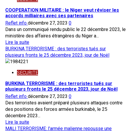
FAMa
neutralisent
COOPERATION MILITAIRE : le Niger veut réviser les
des
accords milliaires avec ses partenaires
bases
Reflet info
décembre 27, 2023
0
terroristes
Dans un communiqué rendu public le 22 décembre 2023, le
cachées
ministère des affaires étrangères du Niger a...
En
Lire la suite
savoir
BURKINA TERRORISME : des terroristes tués sur
plus
plusieurs fronts le 25 décembre 2023, jour de Noël
sur
COOPERATION
SECURITE
MILITAIRE
:
BURKINA TERRORISME : des terroristes tués sur
le
plusieurs fronts le 25 décembre 2023, jour de Noël
Niger
Reflet info
décembre 27, 2023
0
veut
Des terroristes avaient préparé plusieurs attaques contre
réviser
des positions des forces armées burkinabè, le 25
les
décembre 2023...
accords
En
Lire la suite
milliaires
savoir
MALI TERRORISME: l’armée malienne repousse une