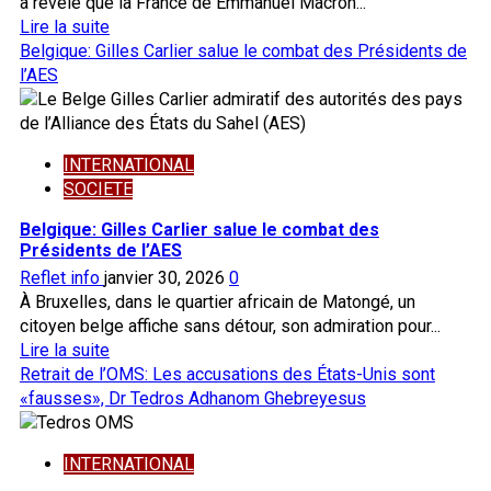
a révélé que la France de Emmanuel Macron...
En
Lire la suite
savoir
Belgique: Gilles Carlier salue le combat des Présidents de
plus
l’AES
sur
Déstabilisation
de
INTERNATIONAL
l’AES:
SOCIETE
la
France
Belgique: Gilles Carlier salue le combat des
au
Présidents de l’AES
cœur
Reflet info
janvier 30, 2026
0
des
À Bruxelles, dans le quartier africain de Matongé, un
complots
citoyen belge affiche sans détour, son admiration pour...
dévoilés
En
Lire la suite
savoir
Retrait de l’OMS: Les accusations des États-Unis sont
plus
«fausses», Dr Tedros Adhanom Ghebreyesus
sur
Belgique:
INTERNATIONAL
Gilles