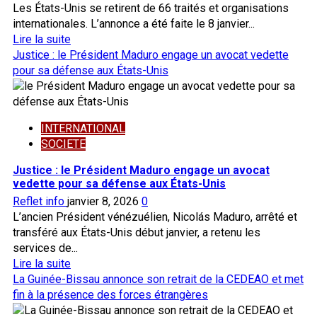
contre
Les États-Unis se retirent de 66 traités et organisations
Cuba
internationales. L’annonce a été faite le 8 janvier...
En
Lire la suite
savoir
Justice : le Président Maduro engage un avocat vedette
plus
pour sa défense aux États-Unis
sur
Coopération :
les
INTERNATIONAL
États-
SOCIETE
Unis
se
Justice : le Président Maduro engage un avocat
retirent
vedette pour sa défense aux États-Unis
de
Reflet info
janvier 8, 2026
0
66
L’ancien Président vénézuélien, Nicolás Maduro, arrêté et
traités
transféré aux États-Unis début janvier, a retenu les
et
services de...
organisations
En
Lire la suite
internationales
savoir
La Guinée-Bissau annonce son retrait de la CEDEAO et met
plus
fin à la présence des forces étrangères
sur