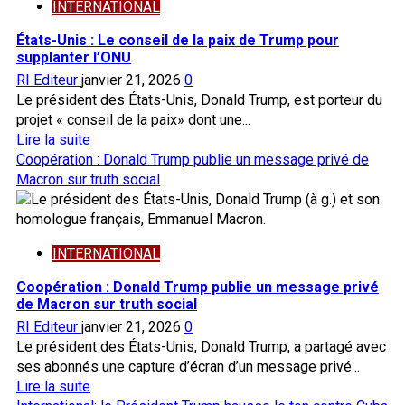
Tedros
INTERNATIONAL
Retrait
Adhanom
de
États-Unis : Le conseil de la paix de Trump pour
Ghebreyesus
l’OMS:
supplanter l’ONU
Les
RI Editeur
janvier 21, 2026
0
Etats-
Le président des États-Unis, Donald Trump, est porteur du
Unis
projet « conseil de la paix» dont une...
doivent
En
Lire la suite
260
savoir
Coopération : Donald Trump publie un message privé de
millions
plus
Macron sur truth social
de
sur
dollars
États-
d’impayés
Unis
INTERNATIONAL
:
Le
Coopération : Donald Trump publie un message privé
conseil
de Macron sur truth social
de
RI Editeur
janvier 21, 2026
0
la
Le président des États-Unis, Donald Trump, a partagé avec
paix
ses abonnés une capture d’écran d’un message privé...
de
En
Lire la suite
Trump