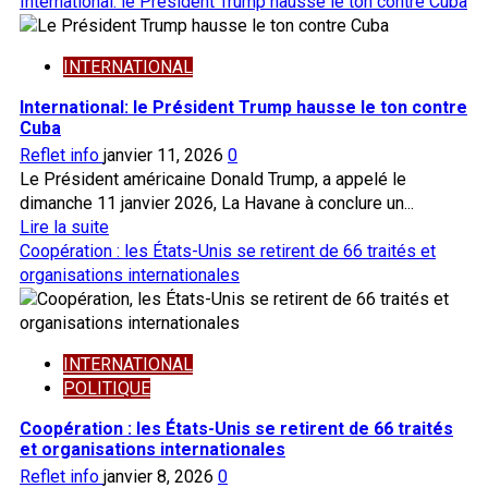
savoir
International: le Président Trump hausse le ton contre Cuba
pour
plus
supplanter
sur
l’ONU
INTERNATIONAL
Coopération
:
International: le Président Trump hausse le ton contre
Donald
Cuba
Trump
Reflet info
janvier 11, 2026
0
publie
Le Président américaine Donald Trump, a appelé le
un
dimanche 11 janvier 2026, La Havane à conclure un...
message
En
Lire la suite
privé
savoir
Coopération : les États-Unis se retirent de 66 traités et
de
plus
organisations internationales
Macron
sur
sur
International:
truth
le
social
INTERNATIONAL
Président
POLITIQUE
Trump
hausse
Coopération : les États-Unis se retirent de 66 traités
le
et organisations internationales
ton
Reflet info
janvier 8, 2026
0