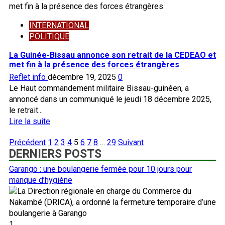
Justice :
le
INTERNATIONAL
Président
POLITIQUE
Maduro
engage
La Guinée-Bissau annonce son retrait de la CEDEAO et
un
met fin à la présence des forces étrangères
avocat
Reflet info
décembre 19, 2025
0
vedette
Le Haut commandement militaire Bissau-guinéen, a
pour
annoncé dans un communiqué le jeudi 18 décembre 2025,
sa
le retrait...
défense
En
Lire la suite
aux
savoir
États-
Pagination
Précédent
1
2
3
4
5
6
7
8
…
29
Suivant
plus
Unis
DERNIERS POSTS
des
sur
publications
La
Garango : une boulangerie fermée pour 10 jours pour
Guinée-
manque d’hygiène
Bissau
annonce
son
retrait
1