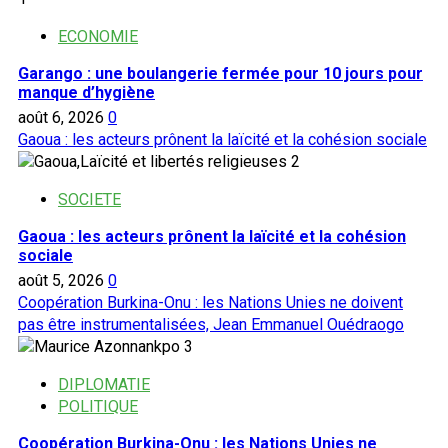
de
la
ECONOMIE
CEDEAO
Garango : une boulangerie fermée pour 10 jours pour
et
manque d’hygiène
met
août 6, 2026
0
fin
Gaoua : les acteurs prônent la laïcité et la cohésion sociale
à
2
la
présence
SOCIETE
des
forces
Gaoua : les acteurs prônent la laïcité et la cohésion
étrangères
sociale
août 5, 2026
0
Coopération Burkina-Onu : les Nations Unies ne doivent
pas être instrumentalisées, Jean Emmanuel Ouédraogo
3
DIPLOMATIE
POLITIQUE
Coopération Burkina-Onu : les Nations Unies ne