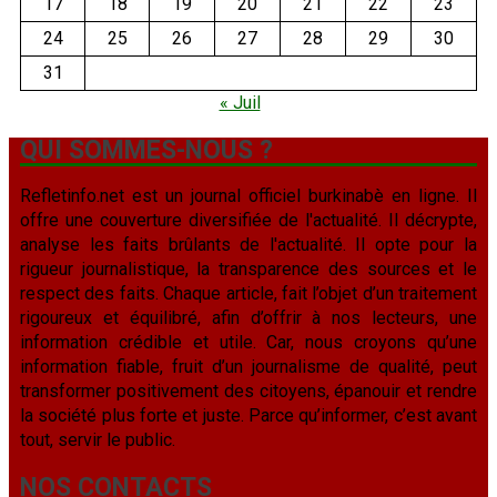
17
18
19
20
21
22
23
24
25
26
27
28
29
30
31
« Juil
QUI SOMMES-NOUS ?
Refletinfo.net est un journal officiel burkinabè en ligne. Il
offre une couverture diversifiée de l'actualité. Il décrypte,
analyse les faits brûlants de l'actualité. Il opte pour la
rigueur journalistique, la transparence des sources et le
respect des faits. Chaque article, fait l’objet d’un traitement
rigoureux et équilibré, afin d’offrir à nos lecteurs, une
information crédible et utile. Car, nous croyons qu’une
information fiable, fruit d’un journalisme de qualité, peut
transformer positivement des citoyens, épanouir et rendre
la société plus forte et juste. Parce qu’informer, c’est avant
tout, servir le public.
NOS CONTACTS