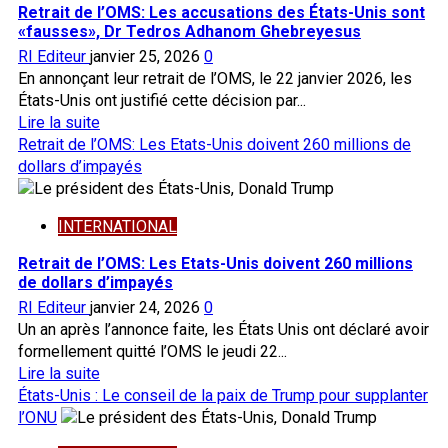
Carlier
Retrait de l’OMS: Les accusations des États-Unis sont
salue
«fausses», Dr Tedros Adhanom Ghebreyesus
le
RI Editeur
janvier 25, 2026
0
combat
En annonçant leur retrait de l’OMS, le 22 janvier 2026, les
des
États-Unis ont justifié cette décision par...
Présidents
En
Lire la suite
de
savoir
Retrait de l’OMS: Les Etats-Unis doivent 260 millions de
l’AES
plus
dollars d’impayés
sur
Retrait
INTERNATIONAL
de
l’OMS:
Retrait de l’OMS: Les Etats-Unis doivent 260 millions
Les
de dollars d’impayés
accusations
RI Editeur
janvier 24, 2026
0
des
Un an après l’annonce faite, les États Unis ont déclaré avoir
États-
formellement quitté l’OMS le jeudi 22...
Unis
En
Lire la suite
sont
savoir
États-Unis : Le conseil de la paix de Trump pour supplanter
«fausses»,
plus
l’ONU
Dr
sur