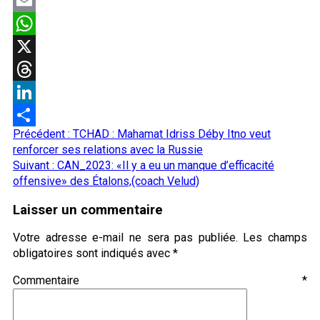
Facebook
Email
WhatsApp
X
Threads
LinkedIn
Navigation
Précédent :
TCHAD : Mahamat Idriss Déby Itno veut
Partager
d’article
renforcer ses relations avec la Russie
Suivant :
CAN_2023: «Il y a eu un manque d’efficacité
offensive» des Étalons,(coach Velud)
Laisser un commentaire
Votre adresse e-mail ne sera pas publiée.
Les champs
obligatoires sont indiqués avec
*
Commentaire
*