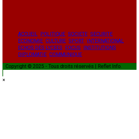
YouTube
ACCUEIL
POLITIQUE
SOCIETE
SECURITE
ECONOMIE
CULTURE
SPORT
INTERNATIONAL
ECHOS DES LYCEES
FOCUS
INSTITUTIONS
DIPLOMATIE
COMMUNIQUE
Copyright © 2025 - Tous droits réservés | Reflet Info.
×