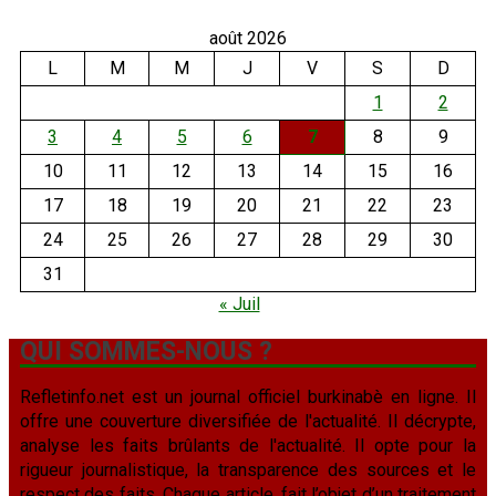
août 2026
L
M
M
J
V
S
D
1
2
3
4
5
6
7
8
9
10
11
12
13
14
15
16
17
18
19
20
21
22
23
24
25
26
27
28
29
30
31
« Juil
QUI SOMMES-NOUS ?
Refletinfo.net est un journal officiel burkinabè en ligne. Il
offre une couverture diversifiée de l'actualité. Il décrypte,
analyse les faits brûlants de l'actualité. Il opte pour la
rigueur journalistique, la transparence des sources et le
respect des faits. Chaque article, fait l’objet d’un traitement