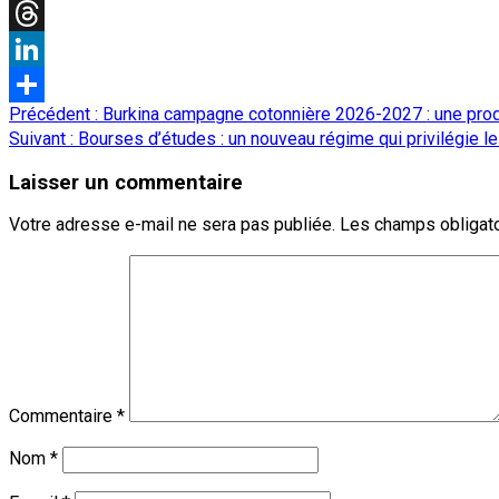
X
Threads
LinkedIn
Navigation
Précédent :
Burkina campagne cotonnière 2026-2027 : une pro
Partager
d’article
Suivant :
Bourses d’études : un nouveau régime qui privilégie le m
Laisser un commentaire
Votre adresse e-mail ne sera pas publiée.
Les champs obligato
Commentaire
*
Nom
*