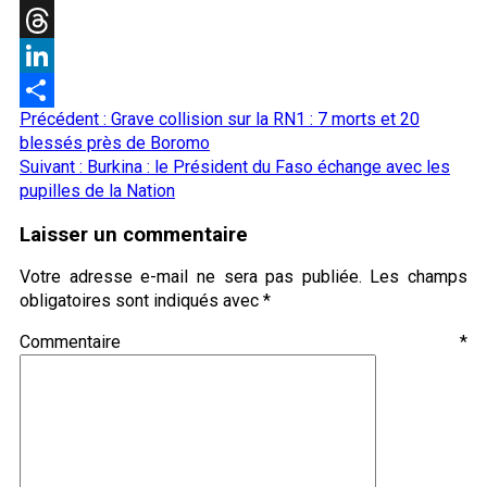
X
Threads
LinkedIn
Navigation
Précédent :
Grave collision sur la RN1 : 7 morts et 20
Partager
d’article
blessés près de Boromo
Suivant :
Burkina : le Président du Faso échange avec les
pupilles de la Nation
Laisser un commentaire
Votre adresse e-mail ne sera pas publiée.
Les champs
obligatoires sont indiqués avec
*
Commentaire
*