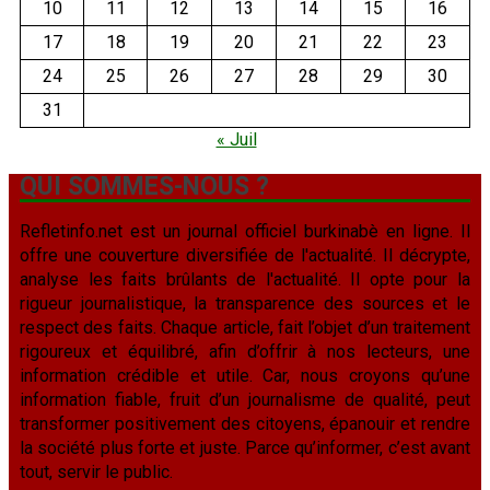
10
11
12
13
14
15
16
17
18
19
20
21
22
23
24
25
26
27
28
29
30
31
« Juil
QUI SOMMES-NOUS ?
Refletinfo.net est un journal officiel burkinabè en ligne. Il
offre une couverture diversifiée de l'actualité. Il décrypte,
analyse les faits brûlants de l'actualité. Il opte pour la
rigueur journalistique, la transparence des sources et le
respect des faits. Chaque article, fait l’objet d’un traitement
rigoureux et équilibré, afin d’offrir à nos lecteurs, une
information crédible et utile. Car, nous croyons qu’une
information fiable, fruit d’un journalisme de qualité, peut
transformer positivement des citoyens, épanouir et rendre
la société plus forte et juste. Parce qu’informer, c’est avant
tout, servir le public.