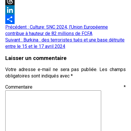
X
Threads
LinkedIn
Navigation
Précédent :
Culture: SNC 2024, l’Union Européenne
Partager
d’article
contribue à hauteur de 82 millions de FCFA
Suivant :
Burkina : des terroristes tués et une base détruite
entre le 15 et le 17 avril 2024
Laisser un commentaire
Votre adresse e-mail ne sera pas publiée.
Les champs
obligatoires sont indiqués avec
*
Commentaire
*