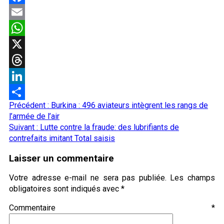
Facebook
Email
WhatsApp
X
Threads
LinkedIn
Navigation
Précédent :
Burkina : 496 aviateurs intègrent les rangs de
Partager
d’article
l’armée de l’air
Suivant :
Lutte contre la fraude: des lubrifiants de
contrefaits imitant Total saisis
Laisser un commentaire
Votre adresse e-mail ne sera pas publiée.
Les champs
obligatoires sont indiqués avec
*
Commentaire
*