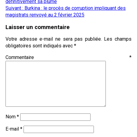
d’article
définitivement sa plume
Suivant :
Burkina : le procès de corruption impliquant des
magistrats renvoyé au 2 février 2025
Laisser un commentaire
Votre adresse e-mail ne sera pas publiée.
Les champs
obligatoires sont indiqués avec
*
Commentaire
*
Nom
*
E-mail
*