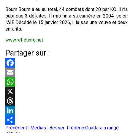
Boum Boum a eu au total, 44 combats dont 20 par KO. Il n’a
subi que 3 défaites. Il mis fin à sa carrière en 2004, selon
l’AIB.Décédé le 15 janvier 2026, il laisse une veuve et deux
enfants.
www.refletinfo.net
Partager sur :
Facebook
Email
WhatsApp
X
Threads
LinkedIn
Navigation
Précédent :
Médias : Besseri Frédéric Ouattara a rangé
Partager