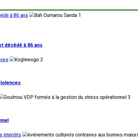
cédé à 86 ans
1
st décédé à 86 ans
nces
2
violences
3
nnel
 interdits