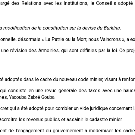
argé des Relations avec les Institutions, le Conseil a adopté un
 modification de la constitution sur la devise du Burkina.
nnelle, désormais « La Patrie ou la Mort, nous Vaincrons », a ex
une révision des Armoiries, qui sont définies par la loi. Ce proje
 adoptés dans le cadre du nouveau code minier, visant à renforce
s qui consiste en une revue générale des taxes avec une haus
Mines, Yacouba Zabré Gouba.
écret qui a été adopté pour combler un vide juridique concernant la
accroître les revenus publics et assainir le cadastre minier.
ent de l’engagement du gouvernement à moderniser les cadres l