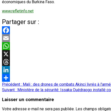
économiques du Burkina Faso.
www.refletinfo.net
Partager sur :
Facebook
Email
WhatsApp
X
Threads
LinkedIn
Navigation
Précédent :
Mali : des drones de combats Akinci livrés à l’arm
Partager
d’article
Suivant :
Ministère de la sécurité: Issaka Ouédraogo installé 
Laisser un commentaire
Votre adresse e-mail ne sera pas publiée.
Les champs obligato