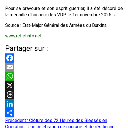
Pour sa bravoure et son esprit guerrier, il a été décoré de
la médaille d’honneur des VDP le 1er novembre 2025. »
Source : Etat-Major Général des Armées du Burkina
www.refletinfo.net
Partager sur :
Facebook
Email
WhatsApp
X
Threads
LinkedIn
Navigation
Précédent :
Clôture des 72 Heures des Blessés en
Partager
d’article
Opération : Une célébration de courage et de résilience