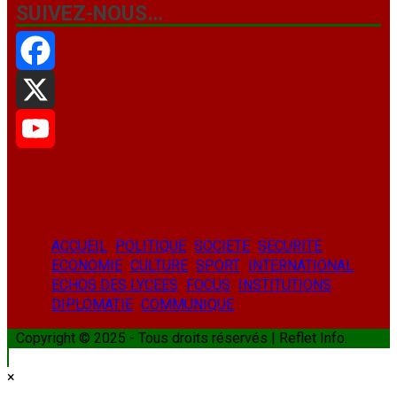
SUIVEZ-NOUS…
Facebook
X
YouTube
ACCUEIL
POLITIQUE
SOCIETE
SECURITE
ECONOMIE
CULTURE
SPORT
INTERNATIONAL
ECHOS DES LYCEES
FOCUS
INSTITUTIONS
DIPLOMATIE
COMMUNIQUE
Copyright © 2025 - Tous droits réservés | Reflet Info.
×