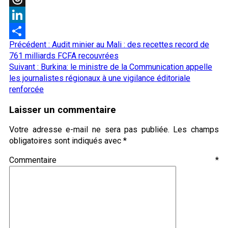
Threads
LinkedIn
Navigation
Précédent :
Audit minier au Mali : des recettes record de
Partager
d’article
761 milliards FCFA recouvrées
Suivant :
Burkina: le ministre de la Communication appelle
les journalistes régionaux à une vigilance éditoriale
renforcée
Laisser un commentaire
Votre adresse e-mail ne sera pas publiée.
Les champs
obligatoires sont indiqués avec
*
Commentaire
*