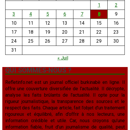
1
2
3
4
5
6
7
8
9
10
11
12
13
14
15
16
17
18
19
20
21
22
23
24
25
26
27
28
29
30
31
« Juil
QUI SOMMES-NOUS ?
Refletinfo.net est un journal officiel burkinabè en ligne. Il
offre une couverture diversifiée de l'actualité. Il décrypte,
analyse les faits brûlants de l'actualité. Il opte pour la
rigueur journalistique, la transparence des sources et le
respect des faits. Chaque article, fait l’objet d’un traitement
rigoureux et équilibré, afin d’offrir à nos lecteurs, une
information crédible et utile. Car, nous croyons qu’une
information fiable, fruit d’un journalisme de qualité, peut