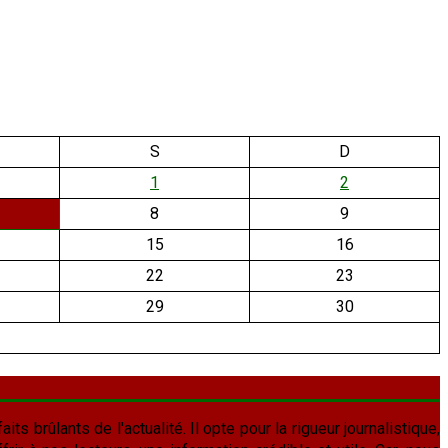
S
D
1
2
8
9
15
16
22
23
29
30
aits brûlants de l'actualité. Il opte pour la rigueur journalistique,