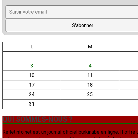
L
M
3
4
10
11
17
18
24
25
31
QUI SOMMES-NOUS ?
Refletinfo.net est un journal officiel burkinabè en ligne. Il offre 