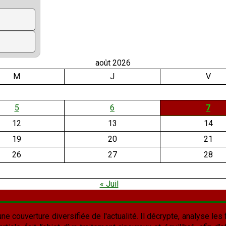
août 2026
M
J
V
5
6
7
12
13
14
19
20
21
26
27
28
« Juil
une couverture diversifiée de l'actualité. Il décrypte, analyse les f