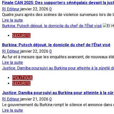
7
Finale CAN 2025: Des supporters sénégalais devant la ju
soldats
RI Editeur
janvier 22, 2026
0
disparus
Quatre jours après des scènes de violence survenues lors de la 
au
En
Lire la suite
large
savoir
Burkina: Putsch déjoué, le domicile du chef de l’État visé
de
plus
Nouakchott
SECURITE
sur
Finale
Burkina: Putsch déjoué, le domicile du chef de l’État visé
CAN
RI Editeur
janvier 22, 2026
0
2025:
Au fur et à mesure que les enquêtes avancent, de nouveaux élém
Des
En
Lire la suite
supporters
savoir
Justice: Damiba poursuivi au Burkina pour atteinte à la sûreté 
sénégalais
plus
devant
POLITIQUE
sur
la
SECURITE
Burkina:
justice
Putsch
Justice: Damiba poursuivi au Burkina pour atteinte à la sû
marocaine
déjoué,
RI Editeur
janvier 21, 2026
0
le
Le gouvernement du Burkina rompt le silence et annonce dans u
domicile
En
Lire la suite
du