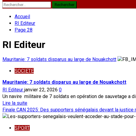
Rechercher :
Accueil
RI Editeur
Page 28
RI Editeur
Mauritanie: 7 soldats disparus au large de Nouakchott
SOCIETE
Mauritanie: 7 soldats disparus au large de Nouakchott
RI Editeur
janvier 22, 2026
0
Un navire militaire de 7 soldats en opération de sauvetage a dis
En
Lire la suite
savoir
Finale CAN 2025: Des supporters sénégalais devant la justice
plus
sur
SPORT
Mauritanie: