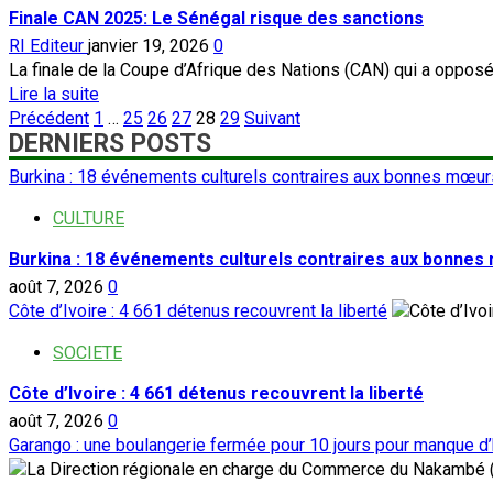
Pénurie
Finale CAN 2025: Le Sénégal risque des sanctions
producteurs
de
expriment
RI Editeur
janvier 19, 2026
0
gaz
leur
La finale de la Coupe d’Afrique des Nations (CAN) qui a opposé,
butane
désarroi
En
Lire la suite
à
Pagination
savoir
Précédent
1
…
25
26
27
28
29
Suivant
Ouagadougou
DERNIERS POSTS
des
plus
:
sur
publications
Burkina : 18 événements culturels contraires aux bonnes mœurs
des
Finale
contrôleurs
CAN
CULTURE
découvrent
2025:
une
Burkina : 18 événements culturels contraires aux bonnes
Le
cache
août 7, 2026
Sénégal
0
de
Côte d’Ivoire : 4 661 détenus recouvrent la liberté
risque
bonbonnes
des
SOCIETE
sanctions
Côte d’Ivoire : 4 661 détenus recouvrent la liberté
août 7, 2026
0
Garango : une boulangerie fermée pour 10 jours pour manque d