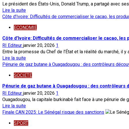
:
Damiba
Le président des États-Unis, Donald Trump, a partagé avec ses
Le
vers
En
Lire la suite
conseil
le
savoir
Côte d’Ivoire: Difficultés de commercialiser le cacao, les prod
de
Burkina
plus
la
ECONOMIE
sur
paix
Coopération
Côte d’Ivoire: Difficultés de commercialiser le cacao, le
de
:
Trump
RI Editeur
janvier 20, 2026
1
Donald
pour
Entre la promesse du Chef de l’État et la réalité du marché, il y a
Trump
supplanter
En
Lire la suite
publie
l’ONU
savoir
Pénurie de gaz butane à Ouagadougou : des contrôleurs déco
un
plus
message
SOCIETE
sur
privé
Côte
Pénurie de gaz butane à Ouagadougou : des contrôleurs
de
d’Ivoire:
Macron
RI Editeur
janvier 20, 2026
1
Difficultés
sur
Ouagadougou, la capitale burkinabè fait face à une pénurie de ga
de
truth
En
Lire la suite
commercialiser
social
savoir
Finale CAN 2025: Le Sénégal risque des sanctions
le
plus
cacao,
SPORT
sur
les