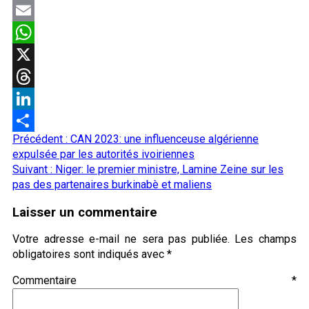
Facebook
Email
WhatsApp
X
Threads
LinkedIn
Navigation
Précédent :
CAN 2023: une influenceuse algérienne
Partager
d’article
expulsée par les autorités ivoiriennes
Suivant :
Niger: le premier ministre, Lamine Zeine sur les
pas des partenaires burkinabè et maliens
Laisser un commentaire
Votre adresse e-mail ne sera pas publiée.
Les champs
obligatoires sont indiqués avec
*
Commentaire
*