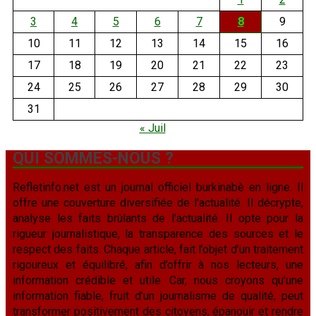
3
4
5
6
7
8
9
10
11
12
13
14
15
16
17
18
19
20
21
22
23
24
25
26
27
28
29
30
31
« Juil
QUI SOMMES-NOUS ?
Refletinfo.net est un journal officiel burkinabè en ligne. Il
offre une couverture diversifiée de l'actualité. Il décrypte,
analyse les faits brûlants de l'actualité. Il opte pour la
rigueur journalistique, la transparence des sources et le
respect des faits. Chaque article, fait l’objet d’un traitement
rigoureux et équilibré, afin d’offrir à nos lecteurs, une
information crédible et utile. Car, nous croyons qu’une
information fiable, fruit d’un journalisme de qualité, peut
transformer positivement des citoyens, épanouir et rendre