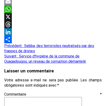
Facebook
Email
WhatsApp
X
Threads
LinkedIn
Navigation
Précédent :
Sebba, des terroristes neutralisés par des
Partager
d’article
frappes de drones
Suivant :
Service d’hygiène de la commune de
Ouagadougou: un réseau de corruption démantelé
Laisser un commentaire
Votre adresse e-mail ne sera pas publiée.
Les champs
obligatoires sont indiqués avec
*
Commentaire
*