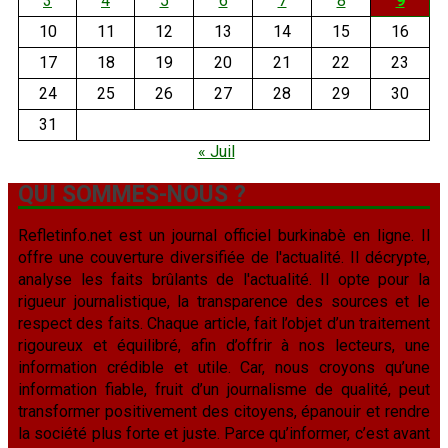
3
4
5
6
7
8
9
10
11
12
13
14
15
16
17
18
19
20
21
22
23
24
25
26
27
28
29
30
31
« Juil
QUI SOMMES-NOUS ?
Refletinfo.net est un journal officiel burkinabè en ligne. Il
offre une couverture diversifiée de l'actualité. Il décrypte,
analyse les faits brûlants de l'actualité. Il opte pour la
rigueur journalistique, la transparence des sources et le
respect des faits. Chaque article, fait l’objet d’un traitement
rigoureux et équilibré, afin d’offrir à nos lecteurs, une
information crédible et utile. Car, nous croyons qu’une
information fiable, fruit d’un journalisme de qualité, peut
transformer positivement des citoyens, épanouir et rendre
la société plus forte et juste. Parce qu’informer, c’est avant