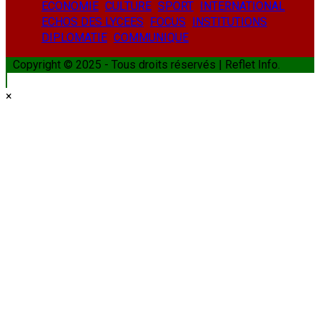
ECONOMIE
CULTURE
SPORT
INTERNATIONAL
ECHOS DES LYCEES
FOCUS
INSTITUTIONS
DIPLOMATIE
COMMUNIQUE
Copyright © 2025 - Tous droits réservés | Reflet Info.
×