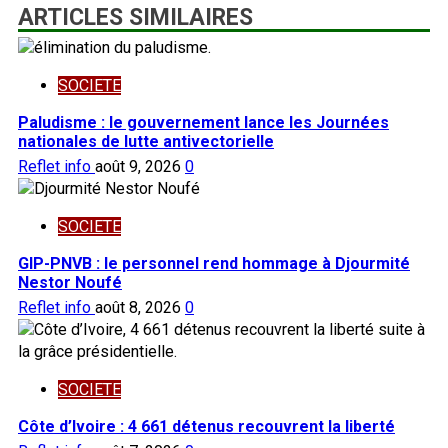
ARTICLES SIMILAIRES
SOCIETE
Paludisme : le gouvernement lance les Journées
nationales de lutte antivectorielle
Reflet info
août 9, 2026
0
SOCIETE
GIP-PNVB : le personnel rend hommage à Djourmité
Nestor Noufé
Reflet info
août 8, 2026
0
SOCIETE
Côte d’Ivoire : 4 661 détenus recouvrent la liberté