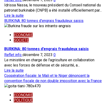
Idrissa Nassa, le nouveau président du Conseil national du
patronat burkinabè (CNPB) a été installé officiellement par...
En
Lire la suite
savoir
BURKINA: 80 tonnes d’engrais frauduleux saisis
plus
sur
ECONOMIE
ECONOMIE
SOCIETE
PROSPERE:
le
BURKINA: 80 tonnes d’engrais frauduleux saisis
capitaine
Reflet info
décembre 7, 2023
0
Traoré
Le ministère en charge de l’agriculture en collaboration
invite
avec les forces de défense et de sécurité, a...
le
En
Lire la suite
patronat
savoir
Coopération fiscale: le Mali et le Niger dénoncent la
burkinabè
plus
convention fiscale de non double imposition avec la France
à
sur
une
BURKINA:
synergie
ECONOMIE
80
d’actions
POLITIQUE
tonnes
avec