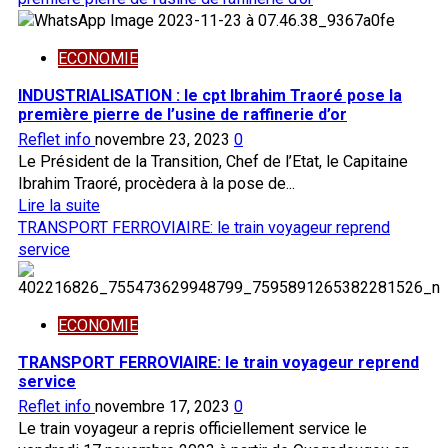
de
sur
l’économie
BURKINA:
et
ECONOMIE
Usine
des
de
INDUSTRIALISATION : Ie cpt Ibrahim Traoré pose la
finances
raffinerie
première pierre de l’usine de raffinerie d’or
d’or,
Reflet info
novembre 23, 2023
0
les
Le Président de la Transition, Chef de l’Etat, le Capitaine
travaux
Ibrahim Traoré, procèdera à la pose de...
de
En
Lire la suite
construction
savoir
TRANSPORT FERROVIAIRE: le train voyageur reprend
lancés
plus
service
sur
INDUSTRIALISATION
:
ECONOMIE
Ie
cpt
TRANSPORT FERROVIAIRE: le train voyageur reprend
Ibrahim
service
Traoré
Reflet info
novembre 17, 2023
0
pose
Le train voyageur a repris officiellement service le
la