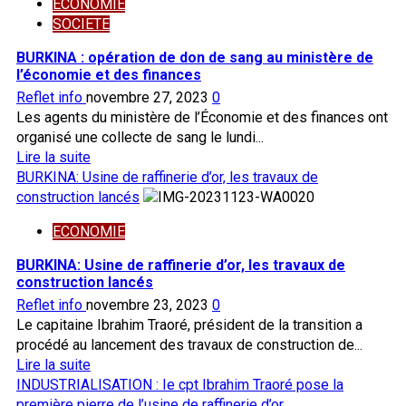
fiscale
ECONOMIE
TRANSPORT:
de
SOCIETE
le
non
gouvernement
BURKINA : opération de don de sang au ministère de
double
veut
l’économie et des finances
imposition
reprendre
Reflet info
novembre 27, 2023
0
avec
les
Les agents du ministère de l’Économie et des finances ont
la
vols
organisé une collecte de sang le lundi...
France
intérieurs
En
Lire la suite
savoir
BURKINA: Usine de raffinerie d’or, les travaux de
plus
construction lancés
sur
ECONOMIE
BURKINA
:
BURKINA: Usine de raffinerie d’or, les travaux de
opération
construction lancés
de
Reflet info
novembre 23, 2023
0
don
Le capitaine Ibrahim Traoré, président de la transition a
de
procédé au lancement des travaux de construction de...
sang
En
Lire la suite
au
savoir
INDUSTRIALISATION : Ie cpt Ibrahim Traoré pose la
ministère
plus
première pierre de l’usine de raffinerie d’or