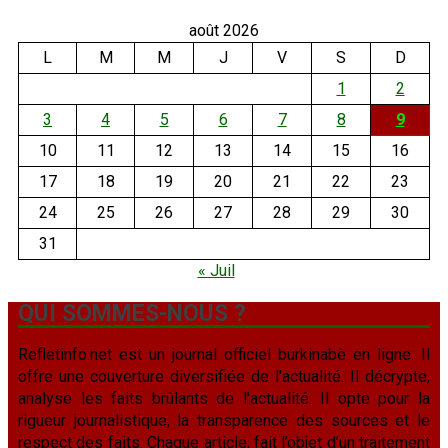
août 2026
L
M
M
J
V
S
D
1
2
3
4
5
6
7
8
9
10
11
12
13
14
15
16
17
18
19
20
21
22
23
24
25
26
27
28
29
30
31
« Juil
QUI SOMMES-NOUS ?
Refletinfo.net est un journal officiel burkinabè en ligne. Il
offre une couverture diversifiée de l'actualité. Il décrypte,
analyse les faits brûlants de l'actualité. Il opte pour la
rigueur journalistique, la transparence des sources et le
respect des faits. Chaque article, fait l’objet d’un traitement