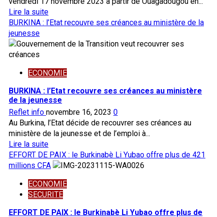
vendredi 17 novembre 2023 à partir de Ouagadougou en...
première
En
Lire la suite
pierre
savoir
BURKINA : l’Etat recouvre ses créances au ministère de la
de
plus
jeunesse
l’usine
sur
de
TRANSPORT
raffinerie
FERROVIAIRE:
ECONOMIE
d’or
le
train
BURKINA : l’Etat recouvre ses créances au ministère
voyageur
de la jeunesse
reprend
Reflet info
novembre 16, 2023
0
service
Au Burkina, l’Etat décide de recouvrer ses créances au
ministère de la jeunesse et de l’emploi à...
En
Lire la suite
savoir
EFFORT DE PAIX : le Burkinabè Li Yubao offre plus de 421
plus
millions CFA
sur
ECONOMIE
BURKINA
SECURITE
:
l’Etat
EFFORT DE PAIX : le Burkinabè Li Yubao offre plus de