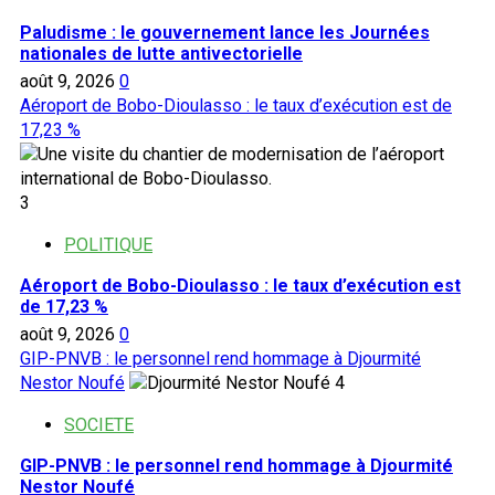
millions
CFA
Paludisme : le gouvernement lance les Journées
nationales de lutte antivectorielle
août 9, 2026
0
Aéroport de Bobo-Dioulasso : le taux d’exécution est de
17,23 %
3
POLITIQUE
Aéroport de Bobo-Dioulasso : le taux d’exécution est
de 17,23 %
août 9, 2026
0
GIP-PNVB : le personnel rend hommage à Djourmité
Nestor Noufé
4
SOCIETE
GIP-PNVB : le personnel rend hommage à Djourmité
Nestor Noufé