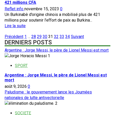
recouvre
421 millions CFA
ses
Reflet info
novembre 15, 2023
0
créances
Un Burkinabè d’origine chinois a mobilisé plus de 421
au
millions pour soutenir l’effort de paix au Burkina...
ministère
En
Lire la suite
de
savoir
la
Pagination
Précédent
1
…
28
29
30
31
32
33
34
Suivant
plus
jeunesse
DERNIERS POSTS
des
sur
publications
EFFORT
Argentine : Jorge Messi, le père de Lionel Messi est mort
DE
1
PAIX
:
SPORT
le
Argentine : Jorge Messi, le père de Lionel Messi est
Burkinabè
mort
Li
août 9, 2026
0
Yubao
Paludisme : le gouvernement lance les Journées
offre
nationales de lutte antivectorielle
plus
2
de
421
SOCIETE