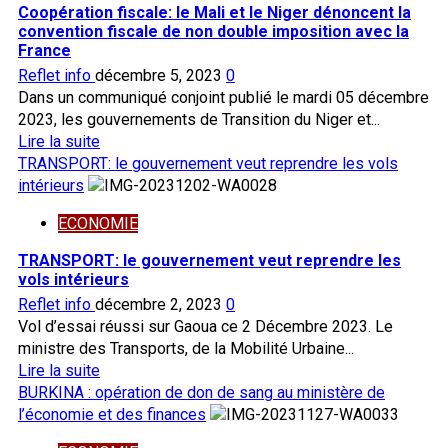
d’engrais
Coopération fiscale: le Mali et le Niger dénoncent la
le
frauduleux
convention fiscale de non double imposition avec la
gouvernement
saisis
France
Reflet info
décembre 5, 2023
0
Dans un communiqué conjoint publié le mardi 05 décembre
2023, les gouvernements de Transition du Niger et...
En
Lire la suite
savoir
TRANSPORT: le gouvernement veut reprendre les vols
plus
intérieurs
sur
ECONOMIE
Coopération
fiscale:
TRANSPORT: le gouvernement veut reprendre les
le
vols intérieurs
Mali
Reflet info
décembre 2, 2023
0
et
Vol d’essai réussi sur Gaoua ce 2 Décembre 2023. Le
le
ministre des Transports, de la Mobilité Urbaine...
Niger
En
Lire la suite
dénoncent
savoir
BURKINA : opération de don de sang au ministère de
la
plus
l’économie et des finances
convention
sur